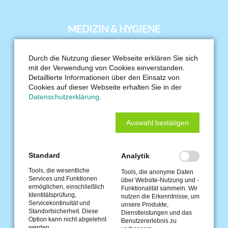
MEDIZIN & HYGIENE
Navigation
Durch die Nutzung dieser Webseite erklären Sie sich
Handschuhe
überspringen
mit der Verwendung von Cookies einverstanden.
Kopfbedeckungen
Detaillierte Informationen über den Einsatz von
Cookies auf dieser Webseite erhalten Sie in der
Arbeitskleidung
Datenschutzerklärung
.
Mundschutz
Pflege & Hygiene
Auswahl bestätigen
Stations- und Patientenbedarf
Papierprodukte
Standard
Analytik
Kunststoffprodukte
Tools, die wesentliche
Tools, die anonyme Daten
Spender & Halterungen
Services und Funktionen
über Website-Nutzung und -
ermöglichen, einschließlich
Funktionalität sammeln. Wir
Medizinbedarf
Identitätsprüfung,
nutzen die Erkenntnisse, um
Servicekontinuität und
unsere Produkte,
Pflegebedarf
Standortsicherheit. Diese
Dienstleistungen und das
Option kann nicht abgelehnt
Benutzererlebnis zu
Einwegbekleidung
werden.