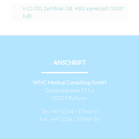
V-22-201 Zertifikat, GB, 9001 signed.pdf
(333,0
KiB)
ANSCHRIFT
WMC Medical Consulting GmbH
Donatusstrasse 151 a
50259 Pulheim
Tel.: +49 2234 / 37946-0
Fax: +49 2234 / 37946-26