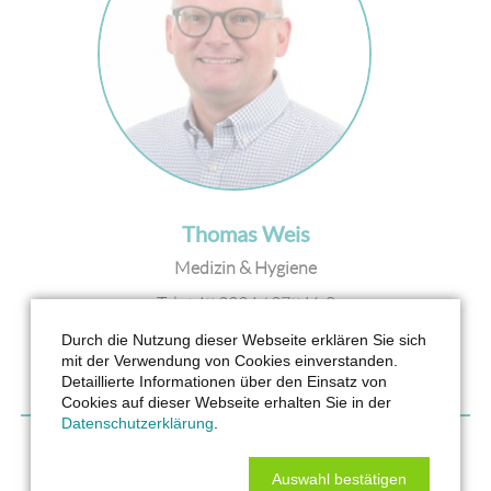
Thomas Weis
Medizin & Hygiene
Tel: +49 2234 / 37946-0
Mobil: +49 151 / 27706756
Durch die Nutzung dieser Webseite erklären Sie sich
E-Mail:
tweis@wmc-medical.de
mit der Verwendung von Cookies einverstanden.
Detaillierte Informationen über den Einsatz von
Cookies auf dieser Webseite erhalten Sie in der
Datenschutzerklärung
.
Auswahl bestätigen