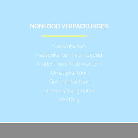
NONFOOD VERPACKUNGEN
Navigation
Kassenkarton
überspringen
Kassenkarton flachliegend
Kinder - und Motivkartons
Umzugkartons
Geschenkartons
Universalsaugmatte
WellBag