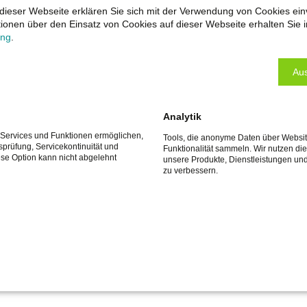
dieser Webseite erklären Sie sich mit der Verwendung von Cookies ein
ationen über den Einsatz von Cookies auf dieser Webseite erhalten Sie i
ung
.
ochladen.
,pdf,doc,xls,ppt
Aus
Analytik
e Services und Funktionen ermöglichen,
Tools, die anonyme Daten über Websi
tsprüfung, Servicekontinuität und
Funktionalität sammeln. Wir nutzen di
ese Option kann nicht abgelehnt
unsere Produkte, Dienstleistungen un
zu verbessern.
ntaktaufnahme mit Ihnen. Dafür sind folgende Daten als