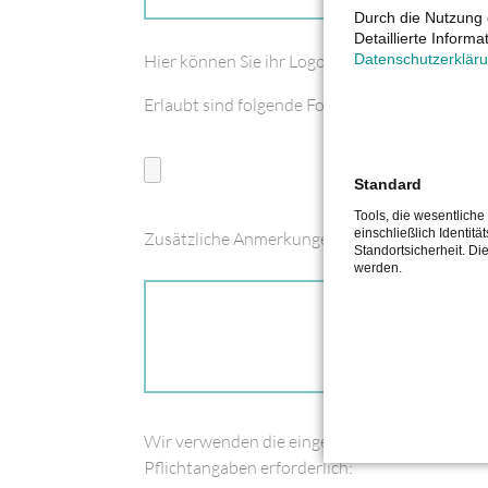
Durch die Nutzung 
Detaillierte Inform
Datenschutzerklär
Hier können Sie ihr Logo oder Wunschmotiv h
Erlaubt sind folgende Formate: jpg,jpeg,gif,png
Standard
Tools, die wesentlich
einschließlich Identitä
Zusätzliche Anmerkungen. Stückzahlen o. ä.
Standortsicherheit. Di
werden.
Wir verwenden die eingegebenen Daten zur Ko
Pflichtangaben erforderlich: