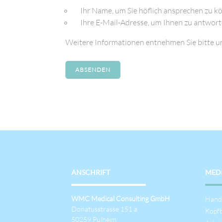
Ihr Name, um Sie höflich ansprechen zu k
Ihre E-Mail-Adresse, um Ihnen zu antwort
Weitere Informationen entnehmen Sie bitte u
ABSENDEN
ANSCHRIFT
MEDI
Navi
WMC Medical Consulting GmbH
Hand
über
Donatusstrasse 151 a
Kopf
50259 Pulheim