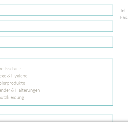
Tel.
Fax
beitsschutz
lege & Hygiene
pierprodukte
ender & Halterungen
hutzkleidung
gebot