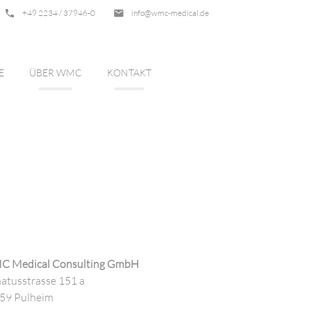
phone
+49 2234 / 37946-0
email
info@wmc-medical.de
E
ÜBER WMC
KONTAKT
 Medical Consulting GmbH
atusstrasse 151 a
59 Pulheim