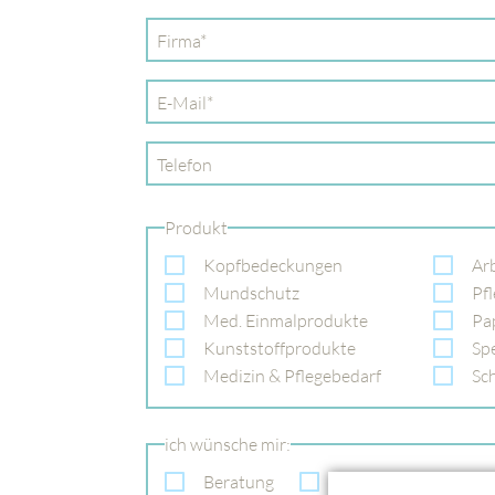
Pflichtfeld
Firma
*
Pflichtfeld
E-Mail
*
Telefon
Produkt
Kopfbedeckungen
Ar
Mundschutz
Pf
Med. Einmalprodukte
Pa
Kunststoffprodukte
Sp
Medizin & Pflegebedarf
Sc
ich wünsche mir:
Beratung
Preisliste
An